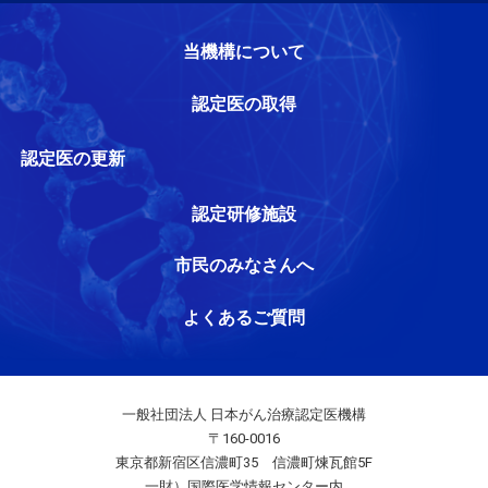
当機構について
認定医の取得
認定医の更新
認定研修施設
市民のみなさんへ
よくあるご質問
一般社団法人 日本がん治療認定医機構
〒160-0016
東京都新宿区信濃町35 信濃町煉瓦館5F
一財）国際医学情報センター内